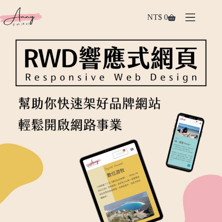
NT$
0