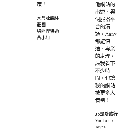
家！
他網站的
串連、與
水与松森林
伺服器平
莊園
台的溝
總經理特助
通，Anny
黃小姐
都能快
速、專業
的處理。
讓我省下
不少時
間，也讓
我的網站
被更多人
看到！
Jo是愛旅行
YouTuber
Joyce