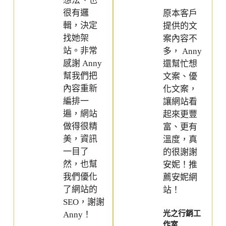
想法、也
很有邏
原本客戶
輯，決定
提供的文
找她架
案內容不
站。非常
多， Anny
感謝 Anny
還幫忙想
幫我們把
文案、優
內容重新
化文案，
編排一
讓網站看
遍，網站
起來更豐
做得很精
富、更有
美，資訊
溫度，真
一目了
的很謝謝
然，也幫
安妮！推
我們優化
薦安妮網
了網站的
站！
SEO，謝謝
光之行銷工
Anny！
作室